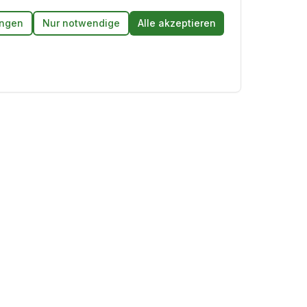
ungen
Nur notwendige
Alle akzeptieren
Folgen Sie uns
Öffnungszeiten:
Mo-Fr: 10:00 - 17:00 Uhr
Sa: Telefonisch erreichbar