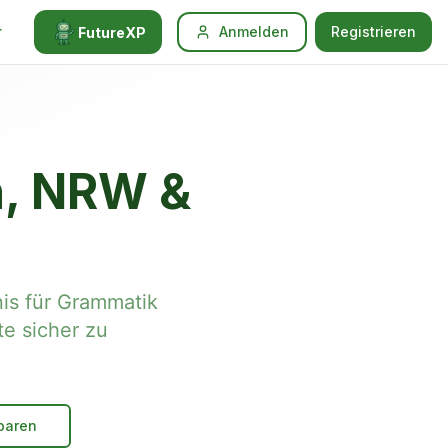
r
Anmelden
Registrieren
FutureXP
en, NRW &
nis für Grammatik
te sicher zu
baren