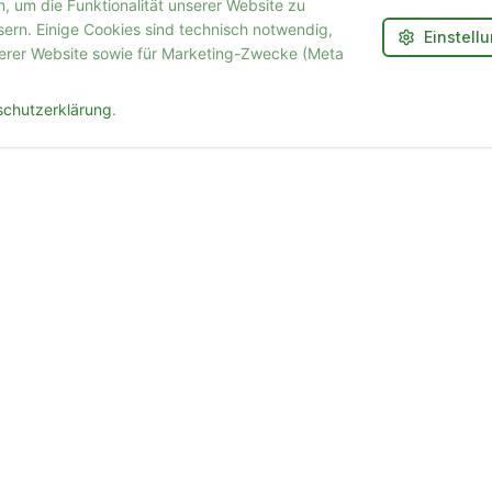
 um die Funktionalität unserer Website zu
sern. Einige Cookies sind technisch notwendig,
Einstell
erer Website sowie für Marketing-Zwecke (Meta
schutzerklärung
.
Kontakt
+49 1590 8630150
WhatsApp: +49 1590 8630150
info@futurenachhilfe.com