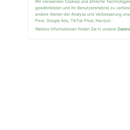
Wir verwenden Cookies und ähnliche Technologien,
gewährleisten und Ihr Benutzererlebnis zu verbes
andere dienen der Analyse und Verbesserung uns
Pixel, Google Ads, TikTok Pixel, Klaviyo).
Weitere Informationen finden Sie in unserer
Daten
Future Nachhilfe
Professionelle Nachhilfe für bessere Noten und eine
erfolgreiche Zukunft.
Future Nachhilfe UG (haftungsbeschränkt)
Krayer Str. 234
45307 Essen